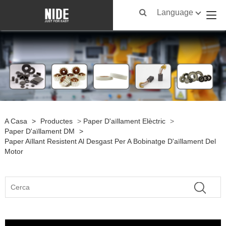
Language
A Casa
>
Productes
>
Paper D'aïllament Elèctric
>
Paper D'aïllament DM
>
Paper Aïllant Resistent Al Desgast Per A Bobinatge D'aïllament Del
Motor