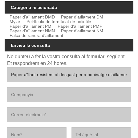
Categoria relacionada
Paper d'aïllament DMD
Paper d'aïllament DM
Mylar
Pel·lícula de tereftalat de polietilè
Paper d'aïllament PM
Paper d'aïllament PMP
Paper d'aïllament NMN
Paper d'aïllament NM
Falca de ranura d'aïllament
Envieu la consulta
No dubteu a fer la vostra consulta al formulari següent.
Et respondrem en 24 hores.