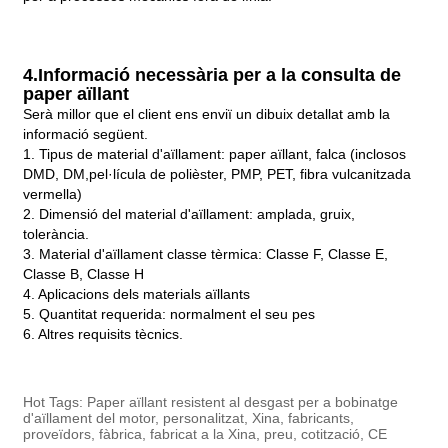
4.
Informació necessària per a la consulta de
paper aïllant
Serà millor que el client ens enviï un dibuix detallat amb la
informació següent.
1. Tipus de material d'aïllament: paper aïllant, falca (inclosos
DMD, DM,
pel·lícula de polièster, PMP, PET, fibra vulcanitzada
vermella)
2. Dimensió del material d'aïllament: amplada, gruix,
tolerància.
3. Material d'aïllament classe tèrmica: Classe F, Classe E,
Classe B, Classe H
4. Aplicacions dels materials aïllants
5. Quantitat requerida: normalment el seu pes
6. Altres requisits tècnics.
Hot Tags: Paper aïllant resistent al desgast per a bobinatge
d'aïllament del motor, personalitzat, Xina, fabricants,
proveïdors, fàbrica, fabricat a la Xina, preu, cotització, CE