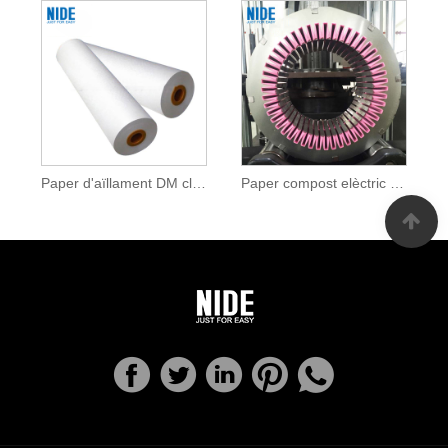
Paper d'aïllament DM classe B
Paper compost elèctric Paper aïllant DM