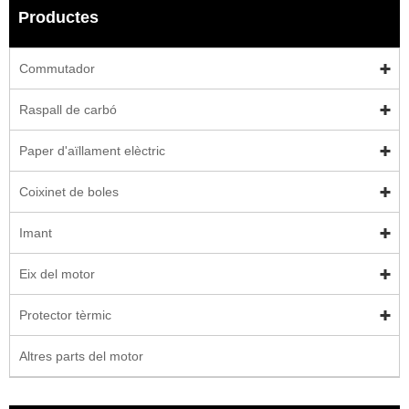
Productes
Commutador
Raspall de carbó
Paper d'aïllament elèctric
Coixinet de boles
Imant
Eix del motor
Protector tèrmic
Altres parts del motor