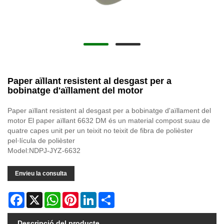
Paper aïllant resistent al desgast per a
bobinatge d'aïllament del motor
Paper aïllant resistent al desgast per a bobinatge d'aïllament del
motor El paper aïllant 6632 DM és un material compost suau de
quatre capes unit per un teixit no teixit de fibra de polièster
pel·lícula de polièster
Model:NDPJ-JYZ-6632
Envieu la consulta
Facebook
X
WhatsApp
Pinterest
LinkedIn
Share
Descripció del producte