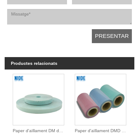
Productes relacionats
Paper d'aïllament DM de color blau
Paper d'aïllament DMD classe 6644 F per aïllament de motors