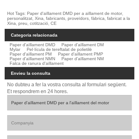
Hot Tags: Paper d'aïllament DMD per a aïllament de motor,
personalitzat, Xina, fabricants, proveïdors, fàbrica, fabricat a la
Xina, preu, cotització, CE
Categoria relacionada
Paper d'aïllament DMD
Paper d'aïllament DM
Mylar
Pel·lícula de tereftalat de polietilè
Paper d'aïllament PM
Paper d'aïllament PMP
Paper d'aïllament NMN
Paper d'aïllament NM
Falca de ranura d'aïllament
Envieu la consulta
No dubteu a fer la vostra consulta al formulari següent.
Et respondrem en 24 hores.