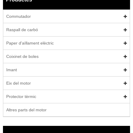
Commutador
Raspall de carbó
Paper d'aïllament elèctric
Coixinet de boles
Imant
Eix del motor
Protector tèrmic
Altres parts del motor