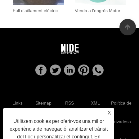
Full d'aïllament elèctric Paper d'aïllament DMD
Venda a l'engròs Motor elèctric 6641 DMD Paper aïllant
Links
Sitemap
RSS
XML
Política de
X
Utilitzem cookies per oferir-vos una millor
privadesa
experiència de navegació, analitzar el trànsit
del lloc i personalitzar el contingut. En