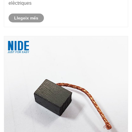
elèctriques
Llegeix més