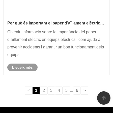
Per què és important el paper d’aïllament elèctric
en equips elèctrics?
Obteniu informació sobre la importància del paper
d’aïllament elèctric en equips elèctrics i com ajuda a
prevenir accidents i garantir un bon funcionament dels
equips.
Llegeix més
<
1
2
3
4
5
...
6
>