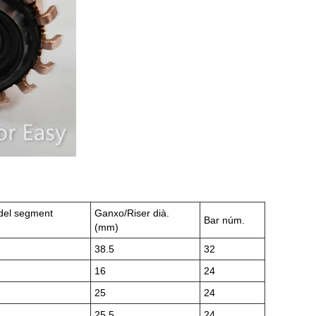
del segment
Ganxo/Riser dià.
Bar núm.
(mm)
38.5
32
16
24
25
24
25.5
24