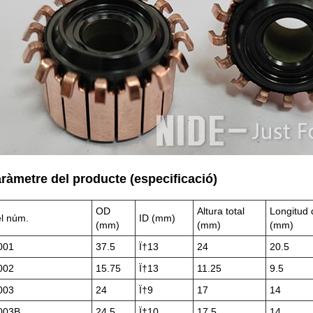
aràmetre del producte (especificació)
OD
Altura total
Longitud 
l núm.
ID (mm)
(mm)
(mm)
(mm)
001
37.5
Ï†13
24
20.5
002
15.75
Ï†13
11.25
9.5
003
24
Ï†9
17
14
003B
24.5
Ï†10
17.5
14