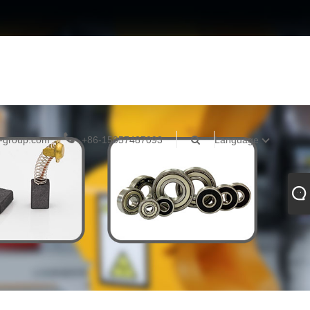
-group.com
+86-15057487093
Language