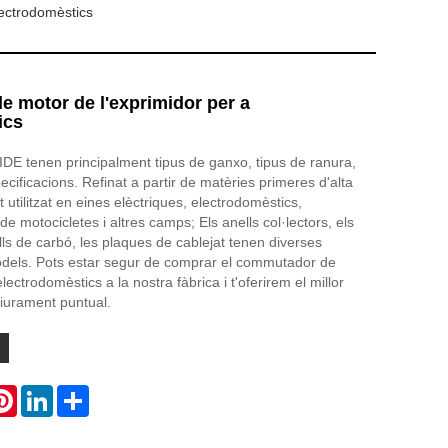
ectrodomèstics
 motor de l'exprimidor per a
ics
DE tenen principalment tipus de ganxo, tipus de ranura,
specificacions. Refinat a partir de matèries primeres d'alta
 utilitzat en eines elèctriques, electrodomèstics,
e motocicletes i altres camps; Els anells col·lectors, els
lls de carbó, les plaques de cablejat tenen diverses
models. Pots estar segur de comprar el commutador de
lectrodomèstics a la nostra fàbrica i t'oferirem el millor
liurament puntual.
atsApp
Pinterest
LinkedIn
Share