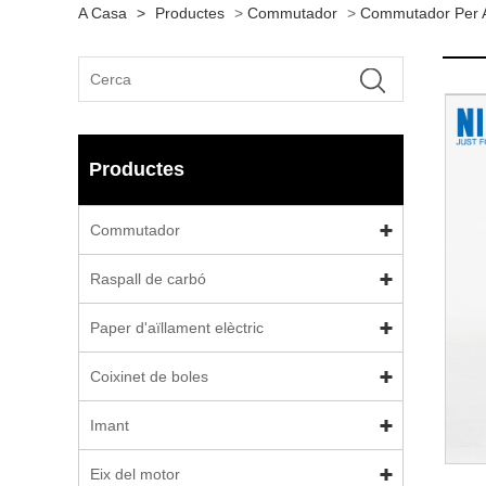
A Casa
>
Productes
>
Commutador
>
Commutador Per A
Productes
Commutador
Raspall de carbó
Paper d'aïllament elèctric
Coixinet de boles
Imant
Eix del motor