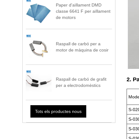
Paper d'aïllament DMD
classe 6641 F per aïllament
de motors
Raspall de carbó per a
motor de màquina de cosir
2. P
Raspall de carbó de grafit
per a electrodomèstics
Mode
S-02
Tots els productes nous
S-03
S-03
S-03