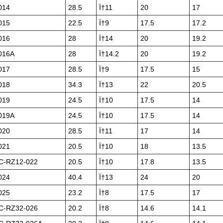
014
28.5
Ï†11
20
17
015
22.5
Ï†9
17.5
17.2
016
28
Ï†14
20
19.2
016A
28
Ï†14.2
20
19.2
017
28.5
Ï†9
17.5
15
018
34.3
Ï†13
22
20.5
019
24.5
Ï†10
17.5
14
019A
24.5
Ï†10
17.5
14
020
28.5
Ï†11
17
14
021
20.5
Ï†10
18
13.5
-RZ12-022
20.5
Ï†10
17.8
13.5
024
40.4
Ï†13
24
20
025
23.2
Ï†8
17.5
17
-RZ32-026
20.2
Ï†8
14.6
14.1