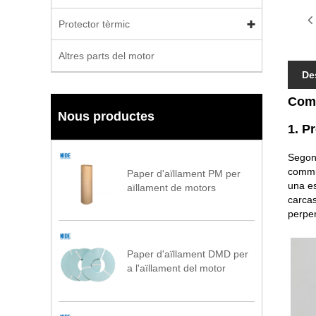
Protector tèrmic
Altres parts del motor
De
Comm
Nous productes
1. P
Segons
commut
Paper d'aïllament PM per
una es
aïllament de motors
carcas
perpen
Paper d'aïllament DMD per
a l'aïllament del motor