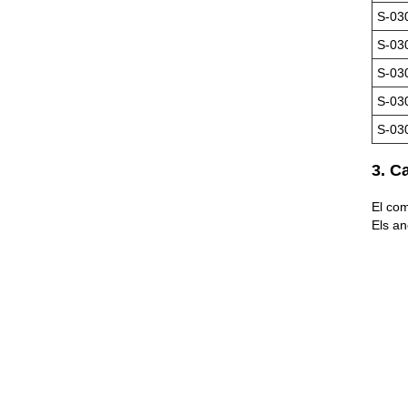
S-03
S-03
S-03
S-03
S-03
3. C
El com
Els an