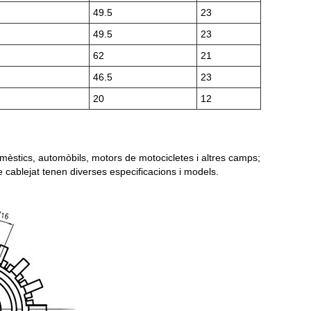
49.5
23
49.5
23
62
21
46.5
23
20
12
mèstics, automòbils, motors de motocicletes i altres camps;
e cablejat tenen diverses especificacions i models.