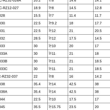
-RZ32-026A
20.2
Ï†8
14.6
14.1
-RZ12-027
18.9
Ï†8
14.5
12.8
028
15.5
Ï†7
11.4
11.7
030
22.5
Ï†9.2
18
17.7
031
22.5
Ï†12
21
20.5
032
28.5
Ï†12
17.5
14.5
033
30
Ï†10
20
17
033A
30
Ï†11
21
18
033B
30
Ï†11
21
18.5
033C
30
Ï†11
21
18.5
-RZ32-037
22
Ï†8
16
14.2
038
35.4
Ï†14
42.5
38
038A
35.4
Ï†14
42.5
38
044
22.5
Ï†10
17.5
17
045
35.5
Ï†15.75
23.5
20