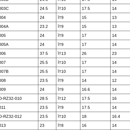
003C
24.5
Ï†10
17.5
14
004
24
Ï†9
15
13
004A
23.2
Ï†9
15
13
005
24
Ï†9
17
14
005A
24
Ï†9
17
14
006
37.5
Ï†13
26
23
007
25.5
Ï†10
17
14
007B
25.5
Ï†10
17
14
008
23.5
Ï†9
14
12
009
24
Ï†9
16.6
14
-RZ32-010
28.5
Ï†12
17.5
16
011
23.5
Ï†9
17.5
14
-RZ32-012
23.5
Ï†10
18
16.4
013
23
Ï†8
16
14