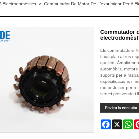
 Electrodomèstics
>
Commutador De Motor De L'exprimidor Per A El
Commutador de
electrodomèst
Els commutadors NI
tipus pla i altres e
qualitat. Àmpliament
automòbils, motors d
suports per a raspa
especificacions i 
motor Juicer per a e
servei postvenda i l
Envieu la consulta
Facebook
X
Wh