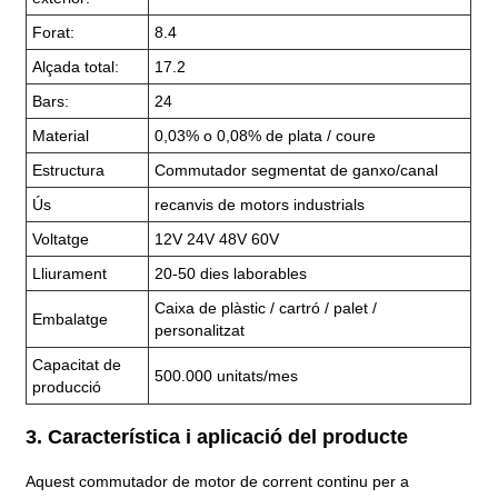
Forat:
8.4
Alçada total:
17.2
Bars:
24
Material
0,03% o 0,08% de plata / coure
Estructura
Commutador segmentat de ganxo/canal
Ús
recanvis de motors industrials
Voltatge
12V 24V 48V 60V
Lliurament
20-50 dies laborables
Caixa de plàstic / cartró / palet /
Embalatge
personalitzat
Capacitat de
500.000 unitats/mes
producció
3. Característica i aplicació del producte
Aquest commutador de motor de corrent continu per a