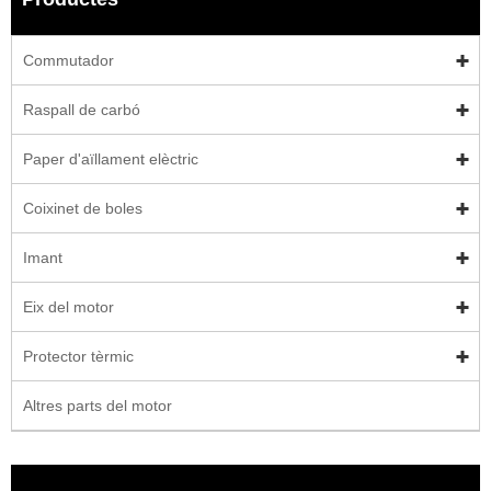
Commutador
Raspall de carbó
Paper d'aïllament elèctric
Coixinet de boles
Imant
Eix del motor
Protector tèrmic
Altres parts del motor