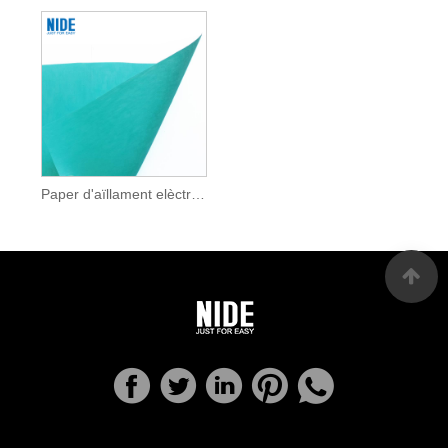
Paper d'aïllament elèctric NMN