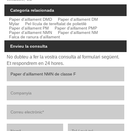
Categoria relacionada
Paper d'aïllament DMD
Paper d'aïllament DM
Mylar
Pel·lícula de tereftalat de polietilè
Paper d'aïllament PM
Paper d'aïllament PMP
Paper d'aïllament NMN
Paper d'aïllament NM
Falca de ranura d'aïllament
Envieu la consulta
No dubteu a fer la vostra consulta al formulari següent.
Et respondrem en 24 hores.