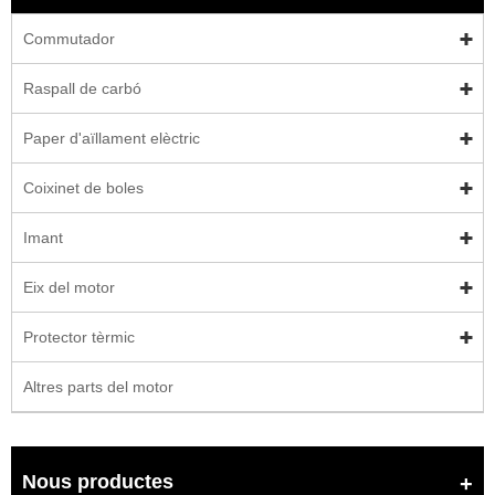
Commutador
Raspall de carbó
Paper d'aïllament elèctric
Coixinet de boles
Imant
Eix del motor
Protector tèrmic
Altres parts del motor
Nous productes