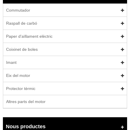
Commutador
Raspall de carbó
Paper d'aïllament elèctric
Coixinet de boles
Imant
Eix del motor
Protector tèrmic
Altres parts del motor
Nous productes