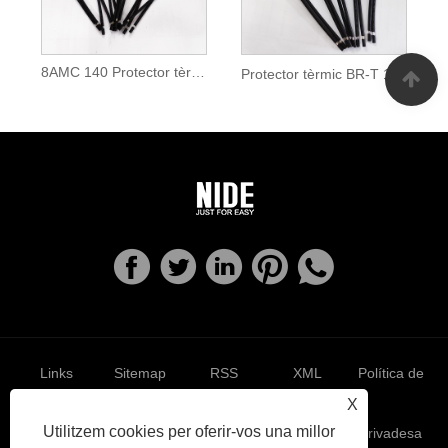
8AMC 140 Protector tèrmic electrònic 17AM Protector tèrmic
Protector tèrmic BR-T 140 ℃ AC amb protector tèrmic PTC 17AM
Links
Sitemap
RSS
XML
Política de
X
Utilitzem cookies per oferir-vos una millor
privadesa