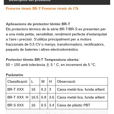
Protector tèrmic BR-T Protector tèrmic de 17h
Aplicacions de protector tèrmic BR-T
Els protectors tèrmics de la sèrie BR-T/BR-S es presenten per
a una mida petita, sensibilitat, rendiment perfecte d'estanquitat
a l'aire i precisió. S'utilitza principalment per a motors
fraccionats de 0,5 CV o menys, transformadors, rectificadors,
paquets de bateries i altres electrodomèstics.
Protector tèrmic BR-T Temperatura oberta:
50 ~ 150 amb tolerància 土 5 ° C; en increment de 5 °C.
Paràmetre
Classificació
L
W
H
Observació
BR-T XXX
16
6.2
3
Caixa metàl·lica, funda aïllant
BR-T XXX H
16.5
6.8
3.6
Caixa metàl·lica, funda aïllant
BR-S XXX
16
6.5
3.4
Caixa de plàstic PBT