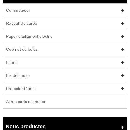
Commutador
Raspall de carbó
Paper d'aïllament elèctric
Coixinet de boles
Imant
Eix del motor
Protector tèrmic
Altres parts del motor
Nous productes