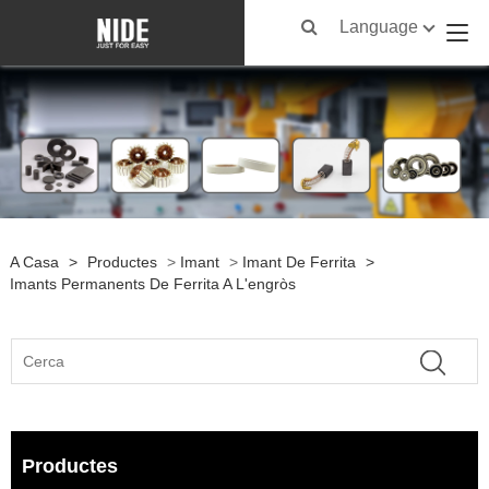
Language
A Casa
>
Productes
>
Imant
>
Imant De Ferrita
>
Imants Permanents De Ferrita A L'engròs
Productes