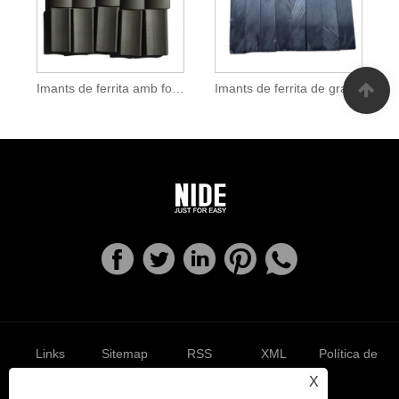
Imants de ferrita amb forma de poder fort
Imants de ferrita de gran potència de la indústria
Links
Sitemap
RSS
XML
Política de
X