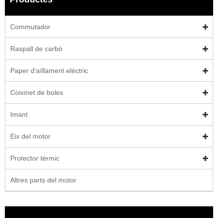
Commutador
Raspall de carbó
Paper d'aïllament elèctric
Coixinet de boles
Imant
Eix del motor
Protector tèrmic
Altres parts del motor