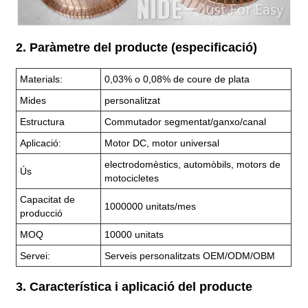
2. Paràmetre del producte (especificació)
Materials:
0,03% o 0,08% de coure de plata
Mides
personalitzat
Estructura
Commutador segmentat/ganxo/canal
Aplicació:
Motor DC, motor universal
electrodomèstics, automòbils, motors de
Ús
motocicletes
Capacitat de
1000000 unitats/mes
producció
MOQ
10000 unitats
Servei:
Serveis personalitzats OEM/ODM/OBM
3. Característica i aplicació del producte