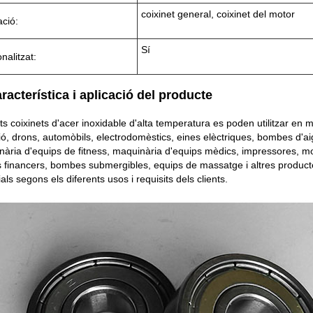
coixinet general, coixinet del motor
ació:
Sí
nalitzat:
aracterística i aplicació del producte
s coixinets d'acer inoxidable d'alta temperatura es poden utilitzar en m
ió, drons, automòbils, electrodomèstics, eines elèctriques, bombes d'
ària d'equips de fitness, maquinària d'equips mèdics, impressores, mot
 financers, bombes submergibles, equips de massatge i altres producte
als segons els diferents usos i requisits dels clients.