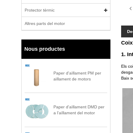
Protector tèrmic
Altres parts del motor
De
Coix
Nous productes
1. I
Els co
desgas
Paper d'aïllament PM per
Baix so
aïllament de motors
Paper d'aïllament DMD per
a l'aïllament del motor