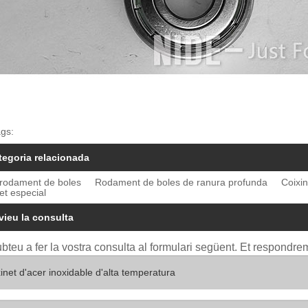
gs:
tegoria relacionada
 rodament de boles
Rodament de boles de ranura profunda
Coixin
et especial
vieu la consulta
bteu a fer la vostra consulta al formulari següent. Et respondre