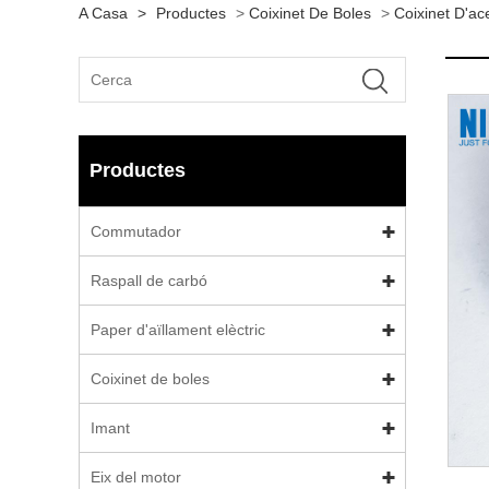
A Casa
>
Productes
>
Coixinet De Boles
>
Coixinet D'ac
Productes
Commutador
Raspall de carbó
Paper d'aïllament elèctric
Coixinet de boles
Imant
Eix del motor