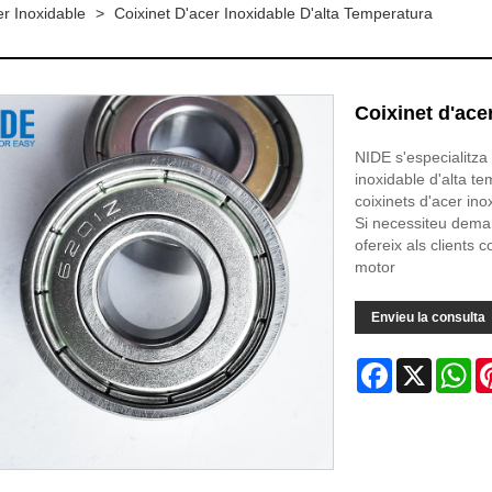
er Inoxidable
>
Coixinet D'acer Inoxidable D'alta Temperatura
Coixinet d'ace
NIDE s'especialitza
inoxidable d'alta te
coixinets d'acer ino
Si necessiteu dema
ofereix als clients 
motor
Envieu la consulta
Facebook
X
Wh