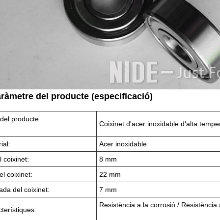
aràmetre del producte (especificació)
del producte
Coixinet d'acer inoxidable d'alta tempe
ial:
Acer inoxidable
l coixinet:
8 mm
l coixinet:
22 mm
da del coixinet:
7 mm
Resistència a la corrosió / Resistència
terístiques: