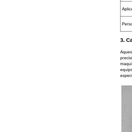
Aplic
Perso
3. C
Aquest
precis
maquin
equips
especi