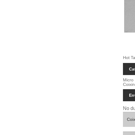
Hot Ta
Ca
Micro
Coixin
En
No du