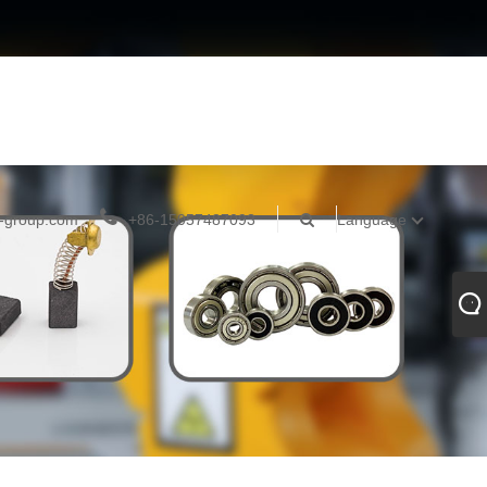
-group.com
+86-15057487093
Language