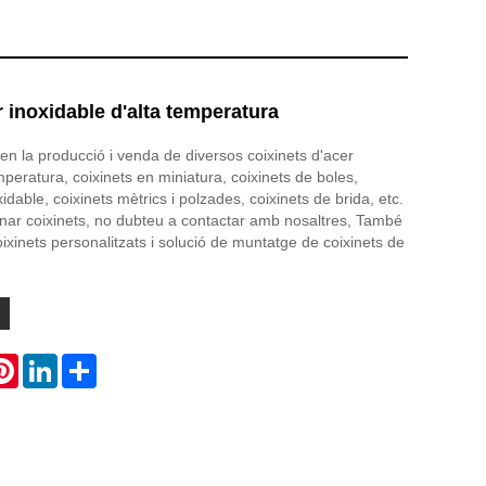
r inoxidable d'alta temperatura
 en la producció i venda de diversos coixinets d'acer
mperatura, coixinets en miniatura, coixinets de boles,
xidable, coixinets mètrics i polzades, coixinets de brida, etc.
nar coixinets, no dubteu a contactar amb nosaltres, També
coixinets personalitzats i solució de muntatge de coixinets de
atsApp
Pinterest
LinkedIn
Share