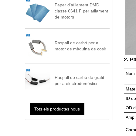
Paper d'aïllament DMD
classe 6641 F per aïllament
de motors
Raspall de carbó per a
motor de màquina de cosir
2. P
Nom 
Raspall de carbó de grafit
per a electrodomèstics
Mater
ID de
OD de
Tots els productes nous
Ampla
Carac