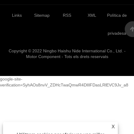
Links
Sitemap
RSS
XML
Política de
privadesa
Copyright © 2022 Ningbo Haishu Nide International Co., Ltd. -
Motor Component - Tots els drets reservats
google-site-
verification=SyhAOs8nvV_ZDHcTwaQmwR4DlIlFDasLRlEVC9Jv_a8
X