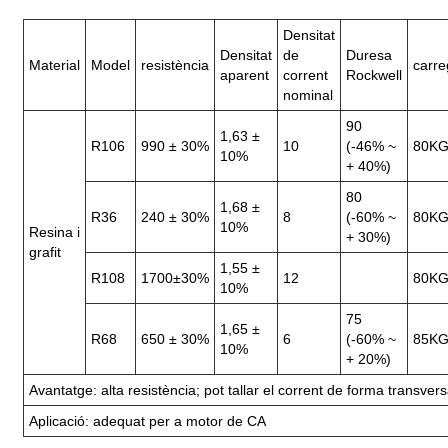
Densitat
Densitat
de
Duresa
Material
Model
resistència
carre
aparent
corrent
Rockwell
nominal
90
1,63 ±
R106
990 ± 30%
10
(-46% ~
80K
10%
+ 40%)
80
1,68 ±
R36
240 ± 30%
8
(-60% ~
80K
10%
Resina i
+ 30%)
grafit
1,55 ±
R108
1700±30%
12
80K
10%
75
1,65 ±
R68
650 ± 30%
6
(-60% ~
85K
10%
+ 20%)
Avantatge: alta resistència; pot tallar el corrent de forma transvers
Aplicació: adequat per a motor de CA