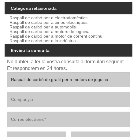
Categoria relacionada
Raspall de carbó per a electrodomèstics
Raspall de carbó per a eines elèctriques
Raspall de carbó per a automòbils
Raspall de carbó per a motors de joguina
Raspall de carbó per a motor de corrent continu
Raspall de carbó per a la indústria
Envieu la consulta
No dubteu a fer la vostra consulta al formulari següent.
Et respondrem en 24 hores.