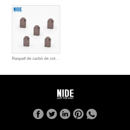
Raspall de carbó de cotxe de control remot per a motors de joguina