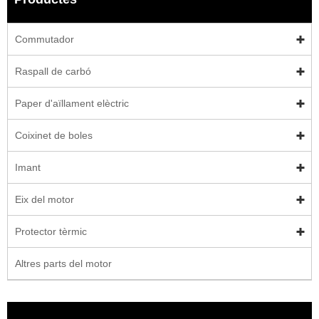
Commutador
Raspall de carbó
Paper d'aïllament elèctric
Coixinet de boles
Imant
Eix del motor
Protector tèrmic
Altres parts del motor