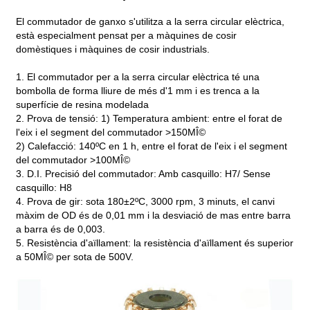
El commutador de ganxo s'utilitza a la serra circular elèctrica,
està especialment pensat per a màquines de cosir
domèstiques i màquines de cosir industrials.
1. El commutador per a la serra circular elèctrica té una
bombolla de forma lliure de més d'1 mm i es trenca a la
superfície de resina modelada
2. Prova de tensió: 1) Temperatura ambient: entre el forat de
l'eix i el segment del commutador >150MÎ©
2) Calefacció: 140ºC en 1 h, entre el forat de l'eix i el segment
del commutador >100MÎ©
3. D.I. Precisió del commutador: Amb casquillo: H7/ Sense
casquillo: H8
4. Prova de gir: sota 180±2ºC, 3000 rpm, 3 minuts, el canvi
màxim de OD és de 0,01 mm i la desviació de mas entre barra
a barra és de 0,003.
5. Resistència d'aïllament: la resistència d'aïllament és superior
a 50MÎ© per sota de 500V.