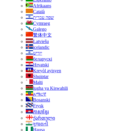
Afrikaans
Català
שפה עברית
Cymraeg
Galego
繁体中文
Latviešu
icelandic
ייִדיש
беларускі
Hrvatski
Kreyòl ayisyen
Shqiptar
Malti
lugha ya Kiswahili
አማርኛ
Bosanski
Frysk
ភាសាខ្មែរ
ქართული
ગુજરાતી
Hausa