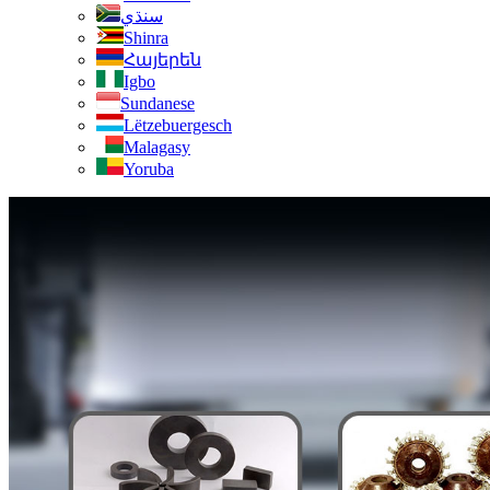
سنڌي
Shinra
Հայերեն
Igbo
Sundanese
Lëtzebuergesch
Malagasy
Yoruba