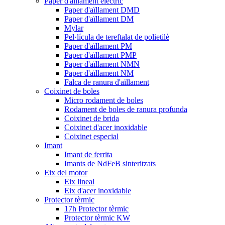
Paper d'aïllament elèctric
Paper d'aïllament DMD
Paper d'aïllament DM
Mylar
Pel·lícula de tereftalat de polietilè
Paper d'aïllament PM
Paper d'aïllament PMP
Paper d'aïllament NMN
Paper d'aïllament NM
Falca de ranura d'aïllament
Coixinet de boles
Micro rodament de boles
Rodament de boles de ranura profunda
Coixinet de brida
Coixinet d'acer inoxidable
Coixinet especial
Imant
Imant de ferrita
Imants de NdFeB sinteritzats
Eix del motor
Eix lineal
Eix d'acer inoxidable
Protector tèrmic
17h Protector tèrmic
Protector tèrmic KW