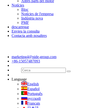
Altres parts del motor
Notícies
Bloc
Notícies de l'empresa
Indústria nova
PMF
descarregar
Envieu la consulta
Contacta amb nosaltres
marketing4@nide-group.com
+86-15057487093
Language
English
Español
Português
русский
Français