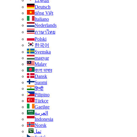
日本語
Deutsch
tiếng Việt
Italiano
Nederlands
ภาษาไทย
Polski
한국어
Svenska
magyar
Malay
বাংলা ভাষার
Dansk
Suomi
हिन्दी
Pilipino
Türkçe
Gaeilge
العربية
Indonesia
Norsk‎
تمل