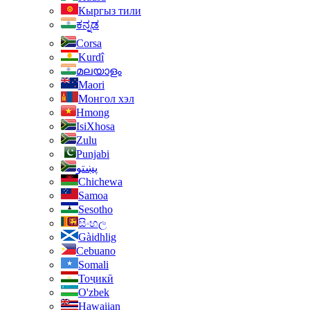
Кыргыз тили
ಕನ್ನಡ
Corsa
Kurdî
മലയാളം
Maori
Монгол хэл
Hmong
IsiXhosa
Zulu
Punjabi
پښتو
Chichewa
Samoa
Sesotho
සිංහල
Gàidhlig
Cebuano
Somali
Тоҷикӣ
O'zbek
Hawaiian