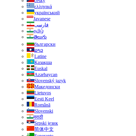
český
ελληνικά
український
Javanese
فارسی
தமிழ்
తెలుగు
български
ລາວ
Latine
Қазақша
Euskal
Azərbaycan
Slovenský jazyk
Македонски
Lietuvos
Eesti Keel
Română
Slovenski
मराठी
Srpski језик
简体中文
Esperanto