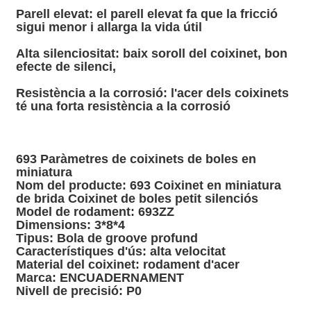
Parell elevat: el parell elevat fa que la fricció
sigui menor i allarga la vida útil
Alta silenciositat: baix soroll del coixinet, bon
efecte de silenci,
Resistència a la corrosió: l'acer dels coixinets
té una forta resistència a la corrosió
693 Paràmetres de coixinets de boles en
miniatura
Nom del producte:
693 Coixinet en miniatura
de brida Coixinet de boles petit silenciós
Model de rodament:
693ZZ
Dimensions:
3*8*4
Tipus:
Bola de groove profund
Característiques d'ús:
alta velocitat
Material del coixinet:
rodament d'acer
Marca:
ENCUADERNAMENT
Nivell de precisió:
P0