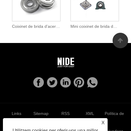
Coixinet de brida d'acer inoxidable
Mini coixinet de brida de boles de ranura profunda
Links
Sitemap
RSS
XML
Política de
X
Utilitzem cookies per oferir-vos una millor