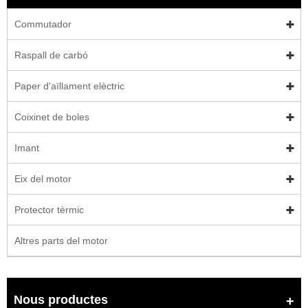
Commutador
Raspall de carbó
Paper d'aïllament elèctric
Coixinet de boles
Imant
Eix del motor
Protector tèrmic
Altres parts del motor
Nous productes